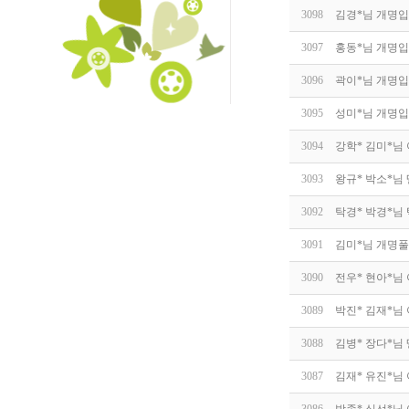
3098
김경*님 개명입
3097
홍동*님 개명입
3096
곽이*님 개명입
3095
성미*님 개명입
3094
강학* 김미*님
3093
왕규* 박소*님
3092
탁경* 박경*님
3091
김미*님 개명풀
3090
전우* 현아*님
3089
박진* 김재*님
3088
김병* 장다*님
3087
김재* 유진*님