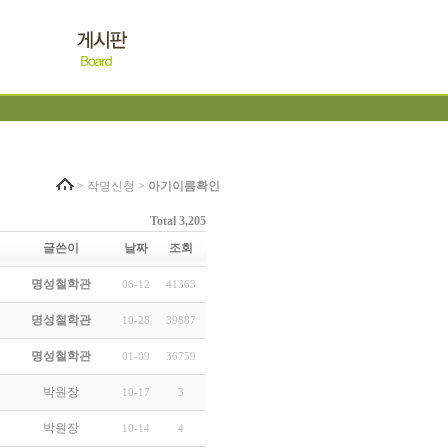
> 작명신청 >
아기이름확인
Total 3,205
글쓴이
날짜
조회
명성철학관
06-12
41363
명성철학관
10-28
39887
명성철학관
01-09
36759
박원장
10-17
3
박원장
10-14
4