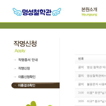
번호
공지
명성 철학관 약
공지
명성철학관에서 
공지
불용문자 사용
3100
이웅* 유연*님
3099
이규* 원수*님