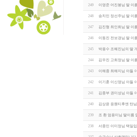
249
이영준 어진봉님 딸 이
248
송치민 정선주님 딸 이
247
김진형 최인희님 딸 이
246
이동진 전보경님 딸 이
245
박용수 조혜진님의 딸 
244
김우진 고희정님 딸 이
243
이해종 최해지님 아들 
242
이기훈 이신영님 아들 
241
김종부 권미성님 아들 
240
김상윤 응웬티후엔 탄님
239
조 환 엄용미님 딸이름 
238
서종민 이미정님 택일입