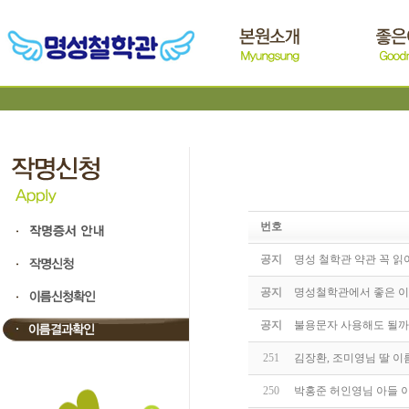
번호
공지
명성 철학관 약관 꼭 
공지
명성철학관에서 좋은 이
공지
불용문자 사용해도 될까
251
김장환, 조미영님 딸 이
250
박홍준 허인영님 아들 