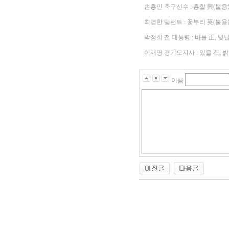
손흥민 축구선수 : 흥할 興(불용
최영한 탤런트 : 꽃부리 英(불용
박정희 전 대통령 : 바를 正, 빛
이재명 경기도지사 : 있을 在, 
이름