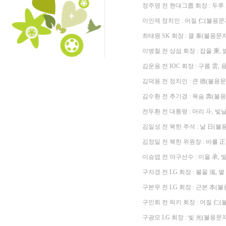
정주영 전 현대그룹 회장 : 두루 
이인제 정치인 : 어질 仁(불용문
최태원 SK 회장 : 클 泰(불용문자
이병철 전 상섬 회장 : 잡을 秉,
김운용 전 IOC 회장 : 구름 雲,
김덕용 전 정치인 : 큰 德(불용문
김수환 전 추기경 : 목숨 壽(불용
전두환 전 대통령 : 머리 斗, 빛
김일성 전 북한 주석 : 날 日(불
김정일 전 북한 위원장 : 바를 正
이승엽 전 야구선수 : 이을 承, 
구자경 전 LG 회장 : 불을 滋, 
구본무 전 LG 회장 : 근본 本(불
구인회 전 럭키 회장 : 어질 仁(
구광모 LG 회장 : 빛 光(불용문자