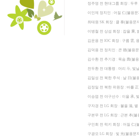
정주영 전 현대그룹 회장 : 두루 
이인제 정치인 : 어질 仁(불용문
최태원 SK 회장 : 클 泰(불용문자
이병철 전 상섬 회장 : 잡을 秉,
김운용 전 IOC 회장 : 구름 雲,
김덕용 전 정치인 : 큰 德(불용문
김수환 전 추기경 : 목숨 壽(불용
전두환 전 대통령 : 머리 斗, 빛
김일성 전 북한 주석 : 날 日(불
김정일 전 북한 위원장 : 바를 正
이승엽 전 야구선수 : 이을 承, 
구자경 전 LG 회장 : 불을 滋, 
구본무 전 LG 회장 : 근본 本(불
구인회 전 럭키 회장 : 어질 仁(
구광모 LG 회장 : 빛 光(불용문자