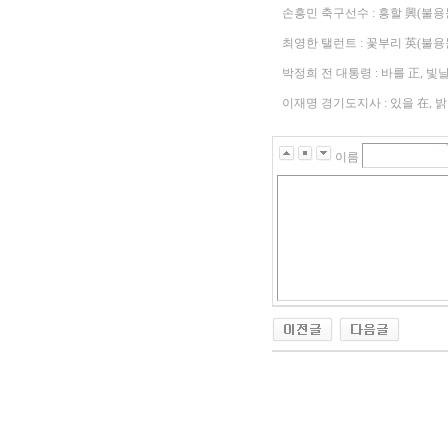
손흥민 축구선수 : 흥할 興(불용
최영한 탤런트 : 꽃부리 英(불용
박정희 전 대통령 : 바를 正, 빛
이재명 경기도지사 : 있을 在, 
이름