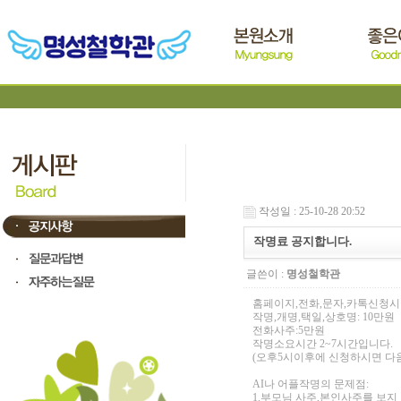
작성일 : 25-10-28 20:52
작명료 공지합니다.
글쓴이 :
명성철학관
홈페이지,전화,문자,카톡신청시
작명,개명,택일,상호명: 10만원
전화사주:5만원
작명소요시간 2~7시간입니다.
(오후5시이후에 신청하시면 다음
AI나 어플작명의 문제점:
1.부모님 사주,본인사주를 보지